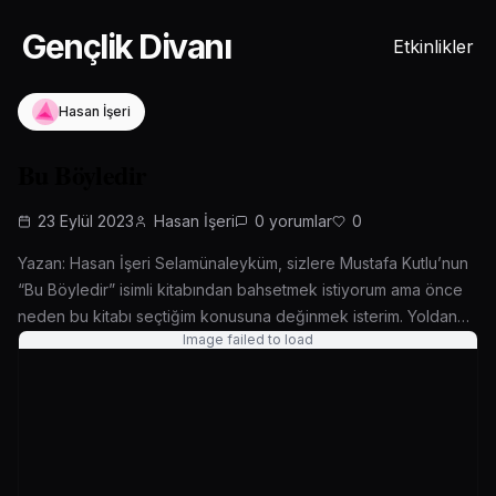
Gençlik Divanı
Etkinlikler
Hasan İşeri
Bu Böyledir
23 Eylül 2023
Hasan İşeri
0
yorumlar
0
Yazan: Hasan İşeri Selamünaleyküm, sizlere Mustafa Kutlu’nun
“Bu Böyledir” isimli kitabından bahsetmek istiyorum ama önce
neden bu kitabı seçtiğim konusuna değinmek isterim. Yoldan
Image failed to load
geçen insanlara dünya hayatını sorsanız eminim büyük bir kısmı
size dünya hayatının bir aldatmaca olduğunu veya yalan dünya
olduğunu söyleyecektir ve tabii ki biz iman eden insanlar
içinde bu yüce kitabımız Kur’an-ı […]